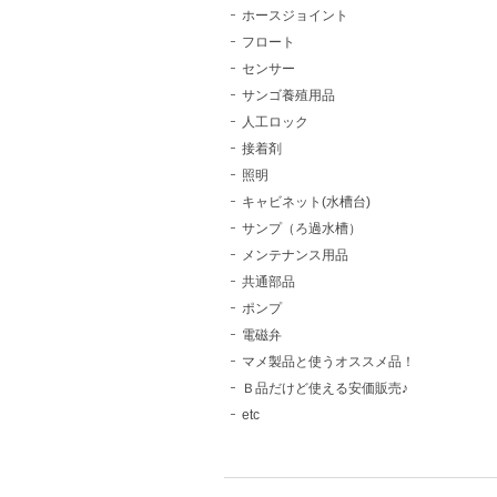
ホースジョイント
フロート
センサー
サンゴ養殖用品
人工ロック
接着剤
照明
キャビネット(水槽台)
サンプ（ろ過水槽）
メンテナンス用品
共通部品
ポンプ
電磁弁
マメ製品と使うオススメ品！
Ｂ品だけど使える安価販売♪
etc