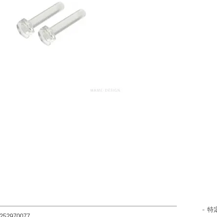
特
252970077