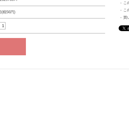
こ
こ
円(税56円)
買